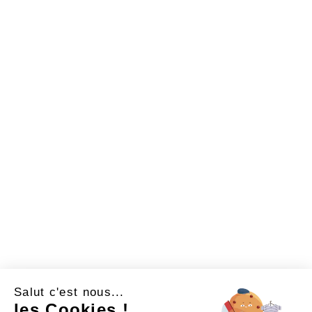
Aide
Engagement
Contactez-nous
Suivez-nous
BIJOUX MODULAIRES
BOUTIQUE
NOS CRÉATEURS
NOS BIJOUX
CARTE CADEAU
LA MARQUE
Copyright © 2026 JOIELLRY
Salut c'est nous...
les Cookies !